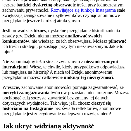
jeszcze bardziej
dyskretną obserwację
treści przy jednoczesnym
zachowaniu prywatności.
Rozwijające się funkcje Instagrama
stale
zwiększają zaangażowanie użytkowników, czyniąc anonimowe
przeglądanie jeszcze bardziej atrakcyjnym.
Jeśli prowadzisz
biznes
, dyskretne przeglądanie historii zmienia
zasady gry. Dzięki niemu możesz
analizować swoich
konkurentów
, nie wiedząc, że ich obserwujesz. Możesz
pilnować
ich treści i strategii, pozostając przy tym niezauważonym. Jakie to
fajne!
Nie zapominajmy też o stresie związanym z
niezamierzonymi
interakcjami
. Wiesz, te chwile, kiedy przypadkowo odpowiadasz
lub reagujesz na historię? A niech to! Dzięki anonimowemu
przeglądaniu możesz
całkowicie uniknąć tej niezręczności
.
Wreszcie, zachowanie anonimowości pomaga zagwarantować, że
metryki zaangażowania
twórców pozostaną nienaruszone. Możesz
pochłonąć całą soczystą zawartość bez zmiany jej danych
dotyczących wydajności. Tak więc, jeśli chcesz
cieszyć się
historiami na Instagramie
bez światła reflektorów, anonimowe
przeglądanie jest zdecydowanie najlepszym rozwiązaniem!
Jak ukryć widzianą aktywność