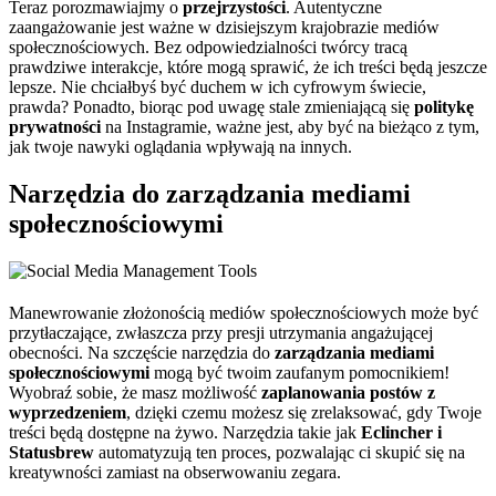
Teraz porozmawiajmy o
przejrzystości
. Autentyczne
zaangażowanie jest ważne w dzisiejszym krajobrazie mediów
społecznościowych. Bez odpowiedzialności twórcy tracą
prawdziwe interakcje, które mogą sprawić, że ich treści będą jeszcze
lepsze. Nie chciałbyś być duchem w ich cyfrowym świecie,
prawda? Ponadto, biorąc pod uwagę stale zmieniającą się
politykę
prywatności
na Instagramie, ważne jest, aby być na bieżąco z tym,
jak twoje nawyki oglądania wpływają na innych.
Narzędzia do zarządzania mediami
społecznościowymi
Manewrowanie złożonością mediów społecznościowych może być
przytłaczające, zwłaszcza przy presji utrzymania angażującej
obecności. Na szczęście narzędzia do
zarządzania mediami
społecznościowymi
mogą być twoim zaufanym pomocnikiem!
Wyobraź sobie, że masz możliwość
zaplanowania postów z
wyprzedzeniem
, dzięki czemu możesz się zrelaksować, gdy Twoje
treści będą dostępne na żywo. Narzędzia takie jak
Eclincher i
Statusbrew
automatyzują ten proces, pozwalając ci skupić się na
kreatywności zamiast na obserwowaniu zegara.