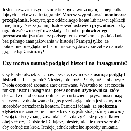
Jeśli chcesz zobaczyć historię bez bycia widzianym, istnieje kilka
fajnych hacków na Instagramie! Możesz wypróbować
anonimowe
przeglądanie
, korzystając z oddzielnego konta lub nawet aplikacji
innej firmy. Nie zapomnij dostosować
ustawień prywatności
, aby
ograniczyć swoje cyfrowe ślady. Technika
połowicznego
przesuwania
jest również podstępnym sposobem na podglądanie
bez pełnego zaangażowania w historię! Pamiętaj tylko, że
potajemne przeglądanie historii może wydawać się zabawną małą
grą, ale bądź ostrożny!
Czy można usunąć podgląd historii na Instagramie?
Czy kiedykolwiek zastanawiałeś się, czy możesz
usunąć podgląd
historii
na Instagramie? Niestety, nie można! Gdy już ją obejrzysz,
Twoja obecność zostanie zarejestrowana. Wszystko to jest częścią
funkcji historii Instagrama i
powiadomień użytkownika
, które
śledzą Twoją obecność online. Jeśli ustawienia prywatności mają
znaczenie, zablokowanie kogoś przed oglądaniem jest jednym ze
sposobów zarządzania kontem. Pamiętaj jednak, że
społeczna
etykieta
ma znaczenie— nie zdziw się, jeśli ktoś później zauważy
Twoją taktykę zaangażowania! Jeśli zdarzy Ci się przypadkowo
obejrzeć czyjąś historię i żałujesz, niestety nic nie możesz zrobić,
aby cofnąć ten krok. Istnieją jednak subtelne sposoby unikania