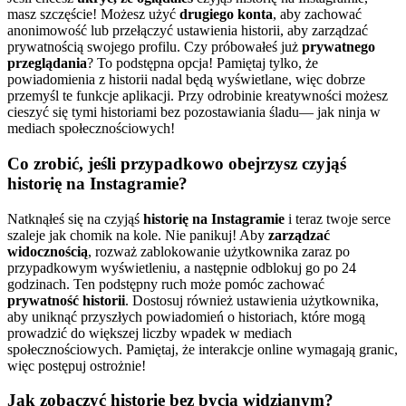
masz szczęście! Możesz użyć
drugiego konta
, aby zachować
anonimowość lub przełączyć ustawienia historii, aby zarządzać
prywatnością swojego profilu. Czy próbowałeś już
prywatnego
przeglądania
? To podstępna opcja! Pamiętaj tylko, że
powiadomienia z historii nadal będą wyświetlane, więc dobrze
przemyśl te funkcje aplikacji. Przy odrobinie kreatywności możesz
cieszyć się tymi historiami bez pozostawiania śladu— jak ninja w
mediach społecznościowych!
Co zrobić, jeśli przypadkowo obejrzysz czyjąś
historię na Instagramie?
Natknąłeś się na czyjąś
historię na Instagramie
i teraz twoje serce
szaleje jak chomik na kole. Nie panikuj! Aby
zarządzać
widocznością
, rozważ zablokowanie użytkownika zaraz po
przypadkowym wyświetleniu, a następnie odblokuj go po 24
godzinach. Ten podstępny ruch może pomóc zachować
prywatność historii
. Dostosuj również ustawienia użytkownika,
aby uniknąć przyszłych powiadomień o historiach, które mogą
prowadzić do większej liczby wpadek w mediach
społecznościowych. Pamiętaj, że interakcje online wymagają granic,
więc postępuj ostrożnie!
Jak zobaczyć historię bez bycia widzianym?