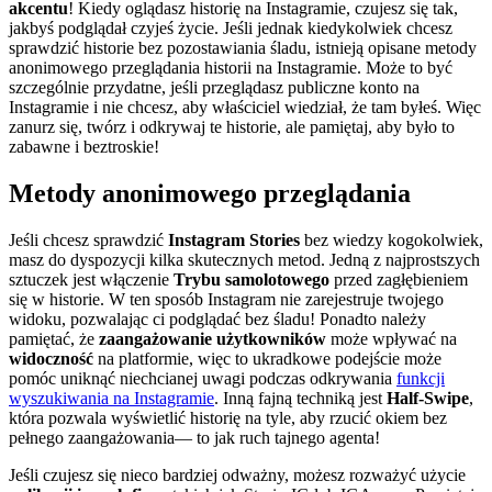
akcentu
! Kiedy oglądasz historię na Instagramie, czujesz się tak,
jakbyś podglądał czyjeś życie. Jeśli jednak kiedykolwiek chcesz
sprawdzić historie bez pozostawiania śladu, istnieją opisane metody
anonimowego przeglądania historii na Instagramie. Może to być
szczególnie przydatne, jeśli przeglądasz publiczne konto na
Instagramie i nie chcesz, aby właściciel wiedział, że tam byłeś. Więc
zanurz się, twórz i odkrywaj te historie, ale pamiętaj, aby było to
zabawne i beztroskie!
Metody anonimowego przeglądania
Jeśli chcesz sprawdzić
Instagram Stories
bez wiedzy kogokolwiek,
masz do dyspozycji kilka skutecznych metod. Jedną z najprostszych
sztuczek jest włączenie
Trybu samolotowego
przed zagłębieniem
się w historie. W ten sposób Instagram nie zarejestruje twojego
widoku, pozwalając ci podglądać bez śladu! Ponadto należy
pamiętać, że
zaangażowanie użytkowników
może wpływać na
widoczność
na platformie, więc to ukradkowe podejście może
pomóc uniknąć niechcianej uwagi podczas odkrywania
funkcji
wyszukiwania na Instagramie
. Inną fajną techniką jest
Half-Swipe
,
która pozwala wyświetlić historię na tyle, aby rzucić okiem bez
pełnego zaangażowania— to jak ruch tajnego agenta!
Jeśli czujesz się nieco bardziej odważny, możesz rozważyć użycie