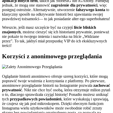
aplikacji innych firm
, takich jak StoriesIG lub IGAnony. Pamiętaj
jednak, że mogą one stanowić
zagrożenie dla prywatności
, więc
postępuj ostrożnie. Alternatywnie, utworzenie
fałszywego konta
to
klasyczny sposób na odkrywanie historii bez ujawniania swojej
prawdziwej tożsamości— to jak posiadanie alter ego superbohatera!
Wreszcie, jeśli masz szczęście być na czyjejś
liście bliskich
znajomych
, możesz cieszyć się ich historiami prywatnie, ponieważ
nie pokaże to twojego imienia i nazwiska na liście „Widziane
przez”. To tak, jakbyś miał przepustkę VIP do ich ekskluzywnych
treści!
Korzyści z anonimowego przeglądania
Oglądanie historii anonimowo oferuje szereg korzyści, które mogą
poprawić twoje wrażenia z korzystania z platformy. Po pierwsze,
anonimowe przeglądanie historii na Instagramie pozwala
zachować
prywatność
. Nikt nie chce być osobą, która otrzymuje milion pytań
o to, dlaczego sprawdzała czyjąś historię! Ponadto możesz uniknąć
tych
przypadkowych powiadomień
, które wyskakują i sprawiają,
że czujesz się jak pod mikroskopem. Dzięki obecnym funkcjom
Instagrama wielu użytkowników może swobodnie robić zrzuty
ekranu bez powiadamiania oryginalnego posta, co pozwala na