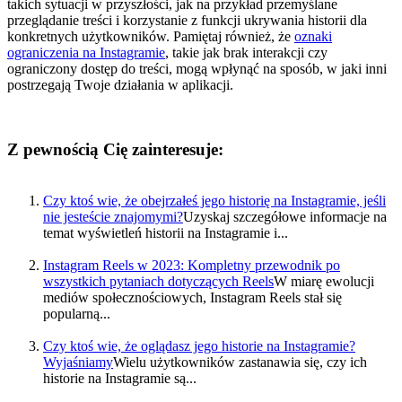
takich sytuacji w przyszłości, jak na przykład przemyślane
przeglądanie treści i korzystanie z funkcji ukrywania historii dla
konkretnych użytkowników. Pamiętaj również, że
oznaki
ograniczenia na Instagramie
, takie jak brak interakcji czy
ograniczony dostęp do treści, mogą wpłynąć na sposób, w jaki inni
postrzegają Twoje działania w aplikacji.
Z pewnością Cię zainteresuje:
Czy ktoś wie, że obejrzałeś jego historię na Instagramie, jeśli
nie jesteście znajomymi?
Uzyskaj szczegółowe informacje na
temat wyświetleń historii na Instagramie i...
Instagram Reels w 2023: Kompletny przewodnik po
wszystkich pytaniach dotyczących Reels
W miarę ewolucji
mediów społecznościowych, Instagram Reels stał się
popularną...
Czy ktoś wie, że oglądasz jego historie na Instagramie?
Wyjaśniamy
Wielu użytkowników zastanawia się, czy ich
historie na Instagramie są...