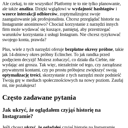
Ale czekaj, to nie wszystko! Platformy te to nie tylko planowanie,
ale także
analiza
. Dzięki wglądowi w
wydajność hashtagów
i
wzorce interakcji odbiorców
, zoptymalizujesz swoje
zaangażowanie jak profesjonalista. Chcesz przeglądać historie na
Instagramie anonimowo? Chociaż korzystanie z narzędzi innych
firm może wydawać się kuszące, pamiętaj, aby przestrzegać
warunków korzystania z usługi Instagram. Nie chcesz ryzykować
swojego konta, prawda?
Plus, wiele z tych narzędzi oferuje
bezpłatne okresy próbne
, takie
jak 14-dniowy okres próbny Eclincher. To jak randka przed
podjęciem decyzji! Możesz zobaczyć, co działa dla Ciebie, nie
wydając ani grosza. Tak więc, niezależnie od tego, czy zarządzasz
prywatnymi kontami, czy po prostu próbujesz zwiększyć swoją
optymalizację treści
, skorzystanie z tych narzędzi może podnieść
Twoją grę w mediach społecznościowych na nowy poziom. Zaufaj
mi, nie pożałujesz!
Często zadawane pytania
Jak ukryć, że oglądałem czyjąś historię na
Instagramie?
Jeśli chcesz
ukryć, że oglądałeś
czyjąś historię na Instagramie,