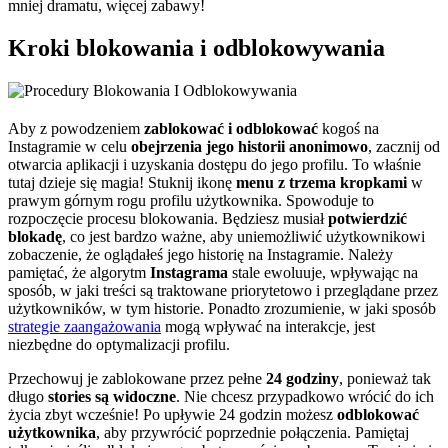
mniej dramatu, więcej zabawy!
Kroki blokowania i odblokowywania
Aby z powodzeniem
zablokować i odblokować
kogoś na
Instagramie w celu
obejrzenia jego historii anonimowo
, zacznij od
otwarcia aplikacji i uzyskania dostępu do jego profilu. To właśnie
tutaj dzieje się magia! Stuknij ikonę
menu z trzema kropkami
w
prawym górnym rogu profilu użytkownika. Spowoduje to
rozpoczęcie procesu blokowania. Będziesz musiał
potwierdzić
blokadę
, co jest bardzo ważne, aby uniemożliwić użytkownikowi
zobaczenie, że oglądałeś jego historię na Instagramie. Należy
pamiętać, że algorytm
Instagrama
stale ewoluuje, wpływając na
sposób, w jaki treści są traktowane priorytetowo i przeglądane przez
użytkowników, w tym historie. Ponadto zrozumienie, w jaki sposób
strategie zaangażowania
mogą wpływać na interakcje, jest
niezbędne do optymalizacji profilu.
Przechowuj je zablokowane przez pełne
24 godziny
, ponieważ tak
długo
stories są widoczne
. Nie chcesz przypadkowo wrócić do ich
życia zbyt wcześnie! Po upływie 24 godzin możesz
odblokować
użytkownika
, aby przywrócić poprzednie połączenia. Pamiętaj