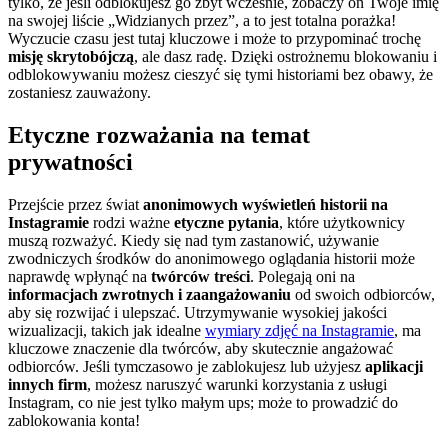
tylko, że jeśli odblokujesz go zbyt wcześnie, zobaczy on Twoje imię
na swojej liście „Widzianych przez”, a to jest totalna porażka!
Wyczucie czasu jest tutaj kluczowe i może to przypominać trochę
misję skrytobójczą
, ale dasz radę. Dzięki ostrożnemu blokowaniu i
odblokowywaniu możesz cieszyć się tymi historiami bez obawy, że
zostaniesz zauważony.
Etyczne rozważania na temat
prywatności
Przejście przez świat
anonimowych wyświetleń historii na
Instagramie
rodzi ważne
etyczne pytania
, które użytkownicy
muszą rozważyć. Kiedy się nad tym zastanowić, używanie
zwodniczych środków do anonimowego oglądania historii może
naprawdę wpłynąć na
twórców treści
. Polegają oni na
informacjach zwrotnych i zaangażowaniu
od swoich odbiorców,
aby się rozwijać i ulepszać. Utrzymywanie wysokiej jakości
wizualizacji, takich jak idealne
wymiary zdjęć na Instagramie
, ma
kluczowe znaczenie dla twórców, aby skutecznie angażować
odbiorców. Jeśli tymczasowo je zablokujesz lub użyjesz
aplikacji
innych firm
, możesz naruszyć warunki korzystania z usługi
Instagram, co nie jest tylko małym ups; może to prowadzić do
zablokowania konta!