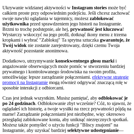
Ukrywanie widzianej aktywności w
Instagram stories
może być
całkiem proste przy odpowiednim podejściu. Jeśli chcesz zachować
swoje nawyki oglądania w tajemnicy, możesz
zablokować
użytkownika
przed sprawdzeniem jego historii na Instagramie.
Brzmi to trochę podstępnie, ale hej,
prywatność jest kluczowa
!
Wystarczy wskoczyć na jego profil, dotknąć ikony menu z trzema
kropkami i wybrać "Zablokuj" Ta sprytna sztuczka
gwarantuje, że
Twój widok
nie zostanie zarejestrowany, dzięki czemu Twoja
aktywność pozostanie anonimowa.
Dodatkowo, utrzymywanie
konsekwentnego głosu marki
i
angażowanie obserwujących może pomóc w stworzeniu bardziej
prywatnego i kontrolowanego środowiska na swoim profilu,
umożliwiając lepsze zarządzanie połączeniami.
efektywne strategie
promocji na Instagramie
mogą również odgrywać znaczącą rolę w
sposobie interakcji z odbiorcami.
Czas jest jednak wszystkim. Musisz pamiętać, aby
odblokować je
po 24 godzinach
. Odblokowanie zbyt wcześnie? Cóż, to ujawni, że
oglądałeś ich historię, a twoje wysiłki na rzecz prywatności pójdą na
marne! Zarządzanie połączeniami jest niezbędne, więc okresowo
przeglądaj zablokowane konta, aby uniknąć niezręcznych spotkań.
Możesz także pomyśleć o użyciu funkcji "Bliscy znajomi" na
Instagramie, aby uzyskać bardziej
selektywne udostępnianie
—