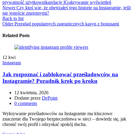
prywatność użytkownika
relacje IG
ukrywanie wyświetleń
Newer
Czy ktoś wie, że obejrzałeś jego historię na Instagramie, jeśli
nie jesteście znajomymi?
Back to list
Older
Przegląd popularnych zagranicznych kasyn z bonusami
Related Posts
12
kwi
Instagram
Jak rozpoznać i zablokować prześladowców na
Instagramie? Poradnik krok po kroku
12 kwietnia, 2026
Dodane przez
DePoint
0
comments
Wykrywanie prześladowców na Instagramie ma kluczowe
znaczenie dla Twojego bezpieczeństwa w sieci – dowiedz się, jak
chronić swój profil i odzyskać spokój ducha.