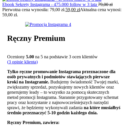
Ebook Sekrety Instagrama - 475.000 follow w 3 lata
79,00
zł
Pierwotna cena wynosiła: 79,00 zł.
59,00
zł
Aktualna cena wynosi:
59,00 zł.
Ręczny Premium
Oceniony
5.00
na 5 na podstawie
3
ocen klientów
(
3
opinie klienta)
Tylko ręczne promowanie Instagrama przeznaczone dla
osób prywatnych i podmiotów stawiających pierwsze
kroki na Instagramie.
Budujemy świadomość Twojej marki,
zwiększamy sprzedaż, pozyskujemy nowych klientów oraz
generujemy leady – to wszystko za pomocą skutecznych
metod promocji Instagrama. Starannie przygotowany schemat
pracy oraz korzystanie z najnowocześniejszych narzędzi
sprawi, że będziemy wykonywali zadania
na które musiałbyś
średnio przeznaczyć 5-10 godzin każdego dnia.
Ręczny Premium, zawiera: