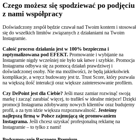
Czego możesz się spodziewać po podjęciu
z nami współpracy
Doświadczony zespół będzie czuwał nad Twoim kontem i stosował
się do wszelkich limitów związanych z działaniami na Twoim
Instagramie.
Całość procesu działania jest w 100% bezpieczna i
zoptymalizowana pod EFEKT.
Promowanie i wybijanie na
Instagramie nigdy wcześniej nie było tak łatwe i szybkie. Promocja
Instagrama odbywa się za pomocą działań prawdziwej i
doświadczonej osoby. Nie ma możliwości, że będą jakiekolwiek
komplikacje, a wręcz budowany jest tz. Trust Score, który pozwala
na większą ilość interakcji oraz większe zainteresowanie profilem.
Czy DePoint jest dla Ciebie?
Jeśli masz zamiar rozwinąć swoją
markę i zacząć zarabiać więcej, to trafiłeś w idealne miejsce! Dzięki
promocji Instagrama zdobywamy nowych klientów oraz budujemy
profil, a za tym idzie większa rozpoznawalność.
Jesteśmy
najlepszą firmą w Polsce zajmującą się promowaniem
Instagrama.
Jeśli chcesz uzyskać profesjonalną reklamę na
Instagramie – to tylko z nami!
Podsumowanie Ręcznego Premium