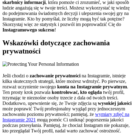
skarbnicy informacji
, która pomoże ci zrozumieć, w jaki sposób
ludzie angażują się w twoje treści. Możesz wykorzystać tę wiedzę
do podejmowania świadomych decyzji i ulepszenia swojej gry na
Instagramie. Kto by pomyślał, że liczby mogą być tak potężne?
Skorzystaj więc ze statystyk i pozwól im poprowadzić Cię do
Instagramowego sukcesu
!
Wskazówki dotyczące zachowania
prywatności
Jeśli chodzi o
zachowanie prywatności
na Instagramie, istnieje
kilka skutecznych strategii, które możesz wdrożyć. Po pierwsze,
rozważ uczynienie swojego
konta na Instagramie prywatnym
.
Ten prosty krok pozwala
kontrolować, kto ogląda
twój profil,
trzymając te nieznośne osoby trzecie z dala od twoich treści.
Dodatkowo, upewnienie się, że Twoje zdjęcia są
wysokiej jakości
może poprawić Twój profesjonalny wygląd przy jednoczesnym
zachowaniu poziomu prywatności; pamiętaj, że
wymiary zdjęć na
Instagramie 2021
mogą pomóc Ci uniknąć pogorszenia jakości
podczas przesyłania. Pamiętaj, że chociaż Instagram nie pokazuje,
kto przeglądał Twój profil, nadal warto zachować ostrożność.