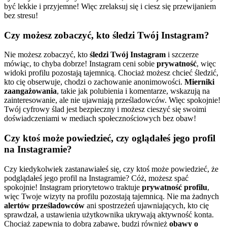
być lekkie i przyjemne! Więc zrelaksuj się i ciesz się przewijaniem
bez stresu!
Czy możesz zobaczyć, kto śledzi Twój Instagram?
Nie możesz zobaczyć, kto
śledzi Twój Instagram
i szczerze
mówiąc, to chyba dobrze! Instagram ceni sobie
prywatność
, więc
widoki profilu pozostają tajemnicą. Chociaż możesz chcieć śledzić,
kto cię obserwuje, chodzi o zachowanie anonimowości.
Mierniki
zaangażowania
, takie jak polubienia i komentarze, wskazują na
zainteresowanie, ale nie ujawniają prześladowców. Więc spokojnie!
Twój cyfrowy ślad jest bezpieczny i możesz cieszyć się swoimi
doświadczeniami w mediach społecznościowych bez obaw!
Czy ktoś może powiedzieć, czy oglądałeś jego profil
na Instagramie?
Czy kiedykolwiek zastanawiałeś się, czy ktoś może powiedzieć, że
podglądałeś jego profil na Instagramie? Cóż, możesz spać
spokojnie! Instagram priorytetowo traktuje
prywatność profilu
,
więc Twoje wizyty na profilu pozostają tajemnicą. Nie ma żadnych
alertów prześladowców
ani spostrzeżeń ujawniających, kto cię
sprawdzał, a ustawienia użytkownika ukrywają aktywność konta.
Chociaż zapewnia to dobrą zabawę, budzi również
obawy o