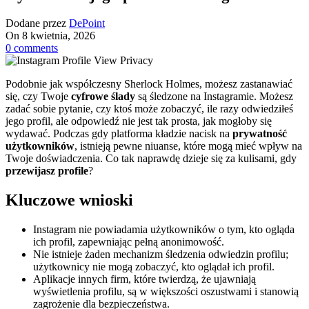
Dodane przez
DePoint
On 8 kwietnia, 2026
0
comments
Podobnie jak współczesny Sherlock Holmes, możesz zastanawiać
się, czy Twoje
cyfrowe ślady
są śledzone na Instagramie. Możesz
zadać sobie pytanie, czy ktoś może zobaczyć, ile razy odwiedziłeś
jego profil, ale odpowiedź nie jest tak prosta, jak mogłoby się
wydawać. Podczas gdy platforma kładzie nacisk na
prywatność
użytkowników
, istnieją pewne niuanse, które mogą mieć wpływ na
Twoje doświadczenia. Co tak naprawdę dzieje się za kulisami, gdy
przewijasz profile
?
Kluczowe wnioski
Instagram nie powiadamia użytkowników o tym, kto ogląda
ich profil, zapewniając pełną anonimowość.
Nie istnieje żaden mechanizm śledzenia odwiedzin profilu;
użytkownicy nie mogą zobaczyć, kto oglądał ich profil.
Aplikacje innych firm, które twierdzą, że ujawniają
wyświetlenia profilu, są w większości oszustwami i stanowią
zagrożenie dla bezpieczeństwa.