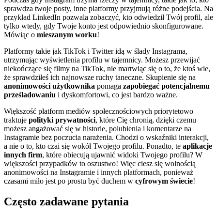
sprawdza twoje posty, inne platformy przyjmują różne podejścia. Na
przykład LinkedIn pozwala zobaczyć, kto odwiedził Twój profil, ale
tylko wtedy, gdy Twoje konto jest odpowiednio skonfigurowane.
Mówiąc o
mieszanym worku
!
Platformy takie jak TikTok i Twitter idą w ślady Instagrama,
utrzymując wyświetlenia profilu w tajemnicy. Możesz przewijać
niekończące się filmy na TikTok, nie martwiąc się o to, że ktoś wie,
że sprawdziłeś ich najnowsze ruchy taneczne. Skupienie się na
anonimowości użytkownika
pomaga
zapobiegać potencjalnemu
prześladowaniu
i dyskomfortowi, co jest bardzo ważne.
Większość platform mediów społecznościowych priorytetowo
traktuje
polityki prywatności
, które Cię chronią, dzięki czemu
możesz angażować się w historie, polubienia i komentarze na
Instagramie bez poczucia narażenia. Chodzi o wskaźniki interakcji,
a nie o to, kto czai się wokół Twojego profilu. Ponadto, te
aplikacje
innych firm
, które obiecują ujawnić widoki Twojego profilu? W
większości przypadków to oszustwo! Więc ciesz się wolnością
anonimowości na Instagramie i innych platformach, ponieważ
czasami miło jest po prostu być duchem w
cyfrowym świecie
!
Często zadawane pytania