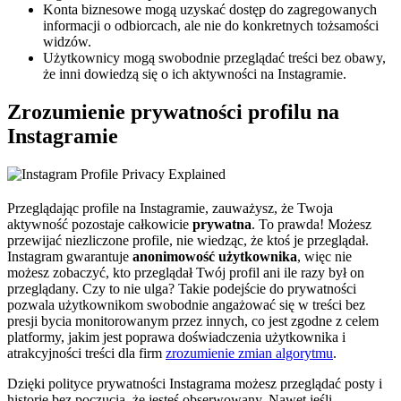
Konta biznesowe mogą uzyskać dostęp do zagregowanych
informacji o odbiorcach, ale nie do konkretnych tożsamości
widzów.
Użytkownicy mogą swobodnie przeglądać treści bez obawy,
że inni dowiedzą się o ich aktywności na Instagramie.
Zrozumienie prywatności profilu na
Instagramie
Przeglądając profile na Instagramie, zauważysz, że Twoja
aktywność pozostaje całkowicie
prywatna
. To prawda! Możesz
przewijać niezliczone profile, nie wiedząc, że ktoś je przeglądał.
Instagram gwarantuje
anonimowość użytkownika
, więc nie
możesz zobaczyć, kto przeglądał Twój profil ani ile razy był on
przeglądany. Czy to nie ulga? Takie podejście do prywatności
pozwala użytkownikom swobodnie angażować się w treści bez
presji bycia monitorowanym przez innych, co jest zgodne z celem
platformy, jakim jest poprawa doświadczenia użytkownika i
atrakcyjności treści dla firm
zrozumienie zmian algorytmu
.
Dzięki polityce prywatności Instagrama możesz przeglądać posty i
historie bez poczucia, że jesteś obserwowany. Nawet jeśli