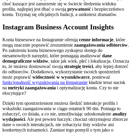
choć kuszące jest zanurzenie się w świecie śledzenia widoku
profilu, najlepiej jest dbać o swoją
prywatność
i bezpieczeństwo
konta. Trzymaj się oficjalnych funkcji, a unikniesz dramatów.
Instagram Business Account Insights
Konta biznesowe na Instagramie oferują
cenne informacje
, które
mogą znacznie poprawić zrozumienie
zaangażowania odbiorców
.
Po założeniu konta biznesowego zyskujesz dostęp do
niesamowitych narzędzi, które pomagają analizować
dane
demograficzne widzów
, takie jak wiek, płeć i lokalizacja. Oznacza
to, że możesz dostosować swoją
strategię treści
, aby lepiej dotrzeć
do odbiorców. Dodatkowo, wykorzystanie swoich spostrzeżeń
może poprawić
widoczność w wyszukiwarce
, ponieważ
funkcjonalność wyszukiwania na Instagramie
kładzie teraz nacisk
na
metryki zaangażowania
i optymalizację konta. Czy to nie
ekscytujące?
Dzięki tym spostrzeżeniom możesz śledzić interakcje profilu i
wskaźniki zaangażowania w ciągu ostatnich 90 dni. Pomaga to
zobaczyć, co działa, a co nie, umożliwiając udoskonalenie
analizy
wydajności
. Ale jest pewien haczyk: chociaż otrzymujesz zbiorcze
dane o swoich interakcjach, nie zobaczysz listy widzów ani
konkretnych tożsamości. Zamiast tego pomyśl o tym jako o