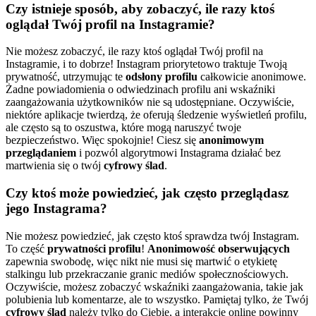
Czy istnieje sposób, aby zobaczyć, ile razy ktoś
oglądał Twój profil na Instagramie?
Nie możesz zobaczyć, ile razy ktoś oglądał Twój profil na
Instagramie, i to dobrze! Instagram priorytetowo traktuje Twoją
prywatność, utrzymując te
odsłony profilu
całkowicie anonimowe.
Żadne powiadomienia o odwiedzinach profilu ani wskaźniki
zaangażowania użytkowników nie są udostępniane. Oczywiście,
niektóre aplikacje twierdzą, że oferują śledzenie wyświetleń profilu,
ale często są to oszustwa, które mogą naruszyć twoje
bezpieczeństwo. Więc spokojnie! Ciesz się
anonimowym
przeglądaniem
i pozwól algorytmowi Instagrama działać bez
martwienia się o twój
cyfrowy ślad
.
Czy ktoś może powiedzieć, jak często przeglądasz
jego Instagrama?
Nie możesz powiedzieć, jak często ktoś sprawdza twój Instagram.
To część
prywatności profilu
!
Anonimowość obserwujących
zapewnia swobodę, więc nikt nie musi się martwić o etykietę
stalkingu lub przekraczanie granic mediów społecznościowych.
Oczywiście, możesz zobaczyć wskaźniki zaangażowania, takie jak
polubienia lub komentarze, ale to wszystko. Pamiętaj tylko, że Twój
cyfrowy ślad
należy tylko do Ciebie, a interakcje online powinny