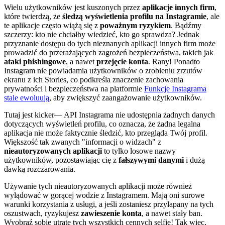
Wielu użytkowników jest kuszonych przez
aplikacje innych firm
,
które twierdzą, że
śledzą wyświetlenia profilu na Instagramie
, ale
te aplikacje często wiążą się z
poważnym ryzykiem
. Bądźmy
szczerzy: kto nie chciałby wiedzieć, kto go sprawdza? Jednak
przyznanie dostępu do tych nieznanych aplikacji innych firm może
prowadzić do przerażających zagrożeń bezpieczeństwa, takich jak
ataki phishingowe
, a nawet
przejęcie konta
. Rany! Ponadto
Instagram nie powiadamia użytkowników o zrobieniu zrzutów
ekranu z ich Stories, co podkreśla znaczenie zachowania
prywatności i bezpieczeństwa na platformie
Funkcje Instagrama
stale ewoluują
, aby zwiększyć zaangażowanie użytkowników.
Tutaj jest kicker— API Instagrama nie udostępnia żadnych danych
dotyczących wyświetleń profilu, co oznacza, że żadna legalna
aplikacja nie może faktycznie śledzić, kto przegląda Twój profil.
Większość tak zwanych "informacji o widzach" z
nieautoryzowanych aplikacji
to tylko losowe nazwy
użytkowników, pozostawiając cię z
fałszywymi danymi
i dużą
dawką rozczarowania.
Używanie tych nieautoryzowanych aplikacji może również
wylądować w gorącej wodzie z Instagramem. Mają oni surowe
warunki korzystania z usługi, a jeśli zostaniesz przyłapany na tych
oszustwach, ryzykujesz
zawieszenie konta
, a nawet stały ban.
Wyobraź sobie utratę tych wszystkich cennych selfie! Tak więc,