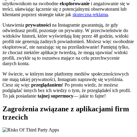
użytkownikom na swobodne
eksplorowanie
i angażowanie się w
treści, ułatwiając łączenie się z potencjalnymi obserwatorami lub
klientami poprzez strategie takie jak
skuteczna reklama
.
Ustawienia
prywatności
na Instagramie gwarantują, że gdy
odwiedzasz profil, pozostaje on prywatny. W przeciwieństwie do
widoków historii, które wyświetlają listę przez 48 godzin, widoki
profili nie generują żadnych powiadomień. Możesz więc swobodnie
eksplorować, nie narażając się na prześladowanie! Pamiętaj tylko,
że chociaż niektóre aplikacje twierdzą, że mogą ujawniać widoki
profili, zwykle są to oszustwa mające na celu przechwycenie
danych konta.
W świecie, w którym inne platformy mediów społecznościowych
nie mają takiej prywatności, Instagram naprawdę się wyróżnia.
Ciesz się więc
przeglądaniem
! Po prostu wiedz, że możesz
podglądać innych bez ich wiedzy o tym, że przeglądałeś ich profil.
To jak posiadanie
tajnej supermocy
— jakie to fajne!
Zagrożenia związane z aplikacjami firm
trzecich