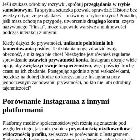
Jeśli szukasz odrobiny rozrywki, spróbuj
przeglądania w trybie
samolotowym
. Ta sprytna sztuczka pozwala sprawdzić Historie bez
wiedzy o tym, że je oglądałeś— mówimy o trybie ukrycia! Ponadto,
jeśli masz ochotę na przygodę, utworzenie
drugiego konta
, często
nazywanego "Finsta", może zapewnić warstwę anonimowości
podczas interakcji z innymi.
Kiedy dążysz do prywatności,
unikanie polubienia lub
komentowania
postów. Te działania mogą zdradzić twoją
obecność, a nikt tego nie chce! Niezbędne jest również regularne
sprawdzanie
ustawień prywatności konta
. Instagram oferuje wiele
opcji, aby
zwiększyć swoje bezpieczeństwo
, więc poświęć trochę
czasu na ich zbadanie. Postępując zgodnie z tymi wskazówkami,
będziesz na dobrej drodze do korzystania z Instagrama przy
jednoczesnym zachowaniu prywatności, bo kto nie lubi odrobiny
tajemniczości?
Porównanie Instagrama z innymi
platformami
Platformy mediów społecznościowych różnią się znacznie pod
względem tego, jak radzą sobie z
prywatnością użytkowników
i
widocznością profilu
, zwłaszcza w porównaniu z Instagramem.
Podczas gdy Instagram trzyma rzeczy w tajemnicy, takie jak to, kto