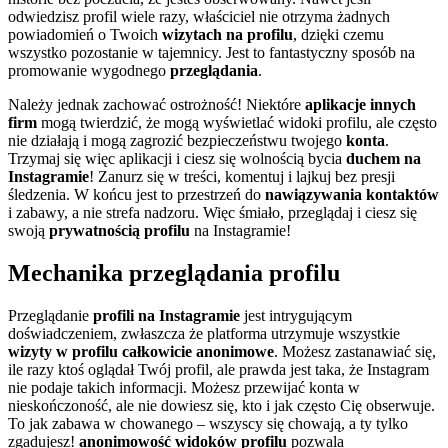
odwiedzisz profil wiele razy, właściciel nie otrzyma żadnych
powiadomień o Twoich
wizytach na profilu
, dzięki czemu
wszystko pozostanie w tajemnicy. Jest to fantastyczny sposób na
promowanie wygodnego
przeglądania
.
Należy jednak zachować ostrożność! Niektóre
aplikacje innych
firm
mogą twierdzić, że mogą wyświetlać widoki profilu, ale często
nie działają i mogą zagrozić bezpieczeństwu twojego
konta
.
Trzymaj się więc aplikacji i ciesz się wolnością bycia
duchem na
Instagramie
! Zanurz się w treści, komentuj i lajkuj bez presji
śledzenia. W końcu jest to przestrzeń do
nawiązywania kontaktów
i zabawy, a nie strefa nadzoru. Więc śmiało, przeglądaj i ciesz się
swoją
prywatnością profilu
na Instagramie!
Mechanika przeglądania profilu
Przeglądanie
profili na Instagramie
jest intrygującym
doświadczeniem, zwłaszcza że platforma utrzymuje wszystkie
wizyty w profilu
całkowicie anonimowe
. Możesz zastanawiać się,
ile razy ktoś oglądał Twój profil, ale prawda jest taka, że Instagram
nie podaje takich informacji. Możesz przewijać konta w
nieskończoność, ale nie dowiesz się, kto i jak często Cię obserwuje.
To jak zabawa w chowanego – wszyscy się chowają, a ty tylko
zgadujesz!
anonimowość
widoków profilu
pozwala