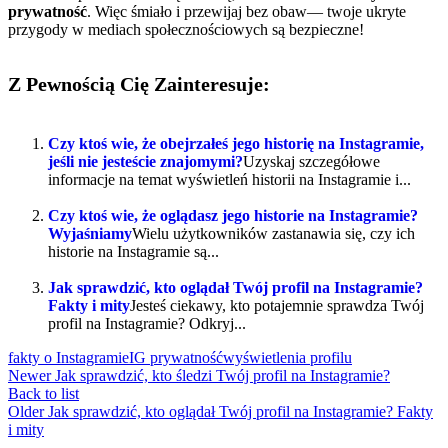
prywatność
. Więc śmiało i przewijaj bez obaw— twoje ukryte
przygody w mediach społecznościowych są bezpieczne!
Z Pewnością Cię Zainteresuje:
Czy ktoś wie, że obejrzałeś jego historię na Instagramie,
jeśli nie jesteście znajomymi?
Uzyskaj szczegółowe
informacje na temat wyświetleń historii na Instagramie i...
Czy ktoś wie, że oglądasz jego historie na Instagramie?
Wyjaśniamy
Wielu użytkowników zastanawia się, czy ich
historie na Instagramie są...
Jak sprawdzić, kto oglądał Twój profil na Instagramie?
Fakty i mity
Jesteś ciekawy, kto potajemnie sprawdza Twój
profil na Instagramie? Odkryj...
fakty o Instagramie
IG prywatność
wyświetlenia profilu
Newer
Jak sprawdzić, kto śledzi Twój profil na Instagramie?
Back to list
Older
Jak sprawdzić, kto oglądał Twój profil na Instagramie? Fakty
i mity