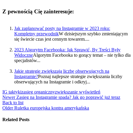
Z pewnością Cię zainteresuje:
Jak zaplanować posty na Instagramie w 2023 roku:
Kompletny przewodnik
W dzisiejszym szybko zmieniającym
się świecie czas jest cennym towarem....
2023 Algorytm Facebooka: Jak Sprawić, By Treści Były
Widoczne
Algorytm Facebooka to gorący temat – nie tylko dla
specjalistów...
Jakie strategie zwiększają liczbę obserwujących na
Instagramie?
Poznaj najlepsze strategie zwiększania liczby
obserwujących na Instagramie i odkryj...
IG taktyki
zasięg organiczny
zwiększanie wyświetleń
Newer
Zasięg na Instagramie spada? Jak go poprawić już teraz
Back to list
Older
Ruletka europejska kontra amerykańska
Related Posts