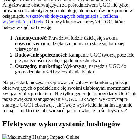
Angażowanie obserwujących za pośrednictwem UGC nie tylko
prowadzi do autentycznych interakcji, ale może również pomóc w
osiągnięciu
wskazówek dotyczących osiągnięcia 1 miliona
wyświetleń na Reels
. Oto trzy kluczowe korzyści UGC, które
należy wziąć pod uwagę:
Autentyczność
: Prawdziwi ludzie dzielą się swoimi
doświadczeniami, dzięki czemu marka staje się bardziej
wiarygodna.
Budowanie społeczności
: Kampanie UGC tworzą poczucie
przynależności i zachęcają do uczestnictwa.
Oszczędny marketing
: Wykorzystaj narzędzia UGC do
gromadzenia treści bez rozbijania banku!
Na przykład, możesz przeprowadzić zabawny konkurs, prosząc
obserwujących o podzielenie się swoimi ulubionymi momentami
związanymi z produktem. Nie tylko generuje to przykłady UGC, ale
także zwiększa zaangażowanie UGC. Tak więc, wykorzystaj te
strategie UGC i obserwuj, jak Twoje wyświetlenia na Instagramie
rosną— bo kto nie lubi widzieć, jak ich własne treści błyszczą?
Efektywne wykorzystanie hashtagów