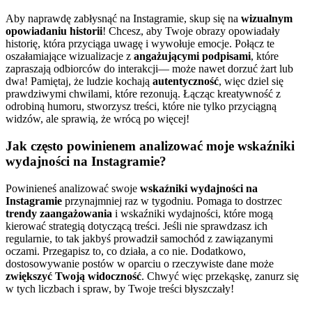
Aby naprawdę zabłysnąć na Instagramie, skup się na
wizualnym
opowiadaniu historii
! Chcesz, aby Twoje obrazy opowiadały
historię, która przyciąga uwagę i wywołuje emocje. Połącz te
oszałamiające wizualizacje z
angażującymi podpisami
, które
zapraszają odbiorców do interakcji— może nawet dorzuć żart lub
dwa! Pamiętaj, że ludzie kochają
autentyczność
, więc dziel się
prawdziwymi chwilami, które rezonują. Łącząc kreatywność z
odrobiną humoru, stworzysz treści, które nie tylko przyciągną
widzów, ale sprawią, że wrócą po więcej!
Jak często powinienem analizować moje wskaźniki
wydajności na Instagramie?
Powinieneś analizować swoje
wskaźniki wydajności na
Instagramie
przynajmniej raz w tygodniu. Pomaga to dostrzec
trendy zaangażowania
i wskaźniki wydajności, które mogą
kierować strategią dotyczącą treści. Jeśli nie sprawdzasz ich
regularnie, to tak jakbyś prowadził samochód z zawiązanymi
oczami. Przegapisz to, co działa, a co nie. Dodatkowo,
dostosowywanie postów w oparciu o rzeczywiste dane może
zwiększyć Twoją widoczność
. Chwyć więc przekąskę, zanurz się
w tych liczbach i spraw, by Twoje treści błyszczały!