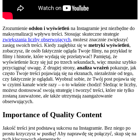
Zrozumienie
odsłon i wyświetleń
na Instagramie jest niezbędne do
maksymalizacji wpływu treści. Stosując skuteczne strategie
zwiększania liczby obserwujących
, możesz znacznie zwiększyć
zasięg swoich treści. Kiedy zagłębisz się w
metryki wyświetleń
,
zobaczysz, ile osób faktycznie ogląda Twoje filmy, na przykład te
filmy i historie, które wydają się przelatywać! Pamiętaj, że
wyświetlenie liczy się już po trzech sekundach, więc musisz szybko
przyciągnąć uwagę. Z drugiej strony,
analiza wrażeń
pokazuje, jak
często Twoje treści pojawiają się na ekranach, niezależnie od tego,
czy faktycznie je oglądali. Wyobraź sobie, że Twój post pojawia się
w czyimś kanale wiele razy – o to właśnie chodzi! Śledząc te liczby,
możesz dostosować swoją strategię i tworzyć treści, które nie tylko
zostaną zauważone, ale także utrzymają zaangażowanie
obserwujących.
Importance of Quality Content
Jakość treści jest podstawą sukcesu na Instagramie. Bez niego po
prostu krzyczysz w pustkę! Aby naprawdę się połączyć, skup się na
tych kluczowych elementach: