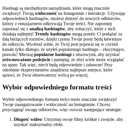
Hashtagi są niezbędnymi narzędziami, które mogą znacznie
zwiększyć Twoją
widoczność
na Instagramie i interakcje. Używając
odpowiednich hashtagów, możesz dotrzeć do nowych odbiorców,
którzy z entuzjazmem odkrywają Twoje treści. Nie zapomnij
zapoznać się z
analizą hashtagów
, aby zobaczyć, które z nich
działają najlepiej!
Trendy hashtagów
mogą pomóc Ci podążać za
falą bieżących rozmów, dzięki czemu Twoje posty będą łatwiejsze
do odkrycia. Wyobraź sobie, że Twój post pojawia się w czyimś
kanale tylko dlatego, że użyłeś popularnego hashtagu – ekscytujące,
prawda? Mieszaj
popularne hashtagi
z niszowymi, aby uzyskać
zrównoważone podejście
i pamiętaj, że zbyt wiele może wyglądać
na spam. Tak więc, niech będą odpowiednie i zabawne! Przy
odrobinie eksperymentów znajdziesz najlepsze miejsce, które
sprawi, że Twoi obserwatorzy wrócą po więcej.
Wybór odpowiedniego formatu treści
Wybór odpowiedniego formatu treści może znacznie zwiększyć
Twoje zaangażowanie i widoczność na Instagramie. Chcesz
przyciągnąć uwagę odbiorców, więc rozważ następujące strategie:
Długość wideo
: Utrzymuj swoje filmy krótkie i zwięzłe, aby
uzyskać maksymalny efekt.