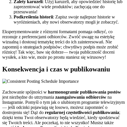
Zalety karuzeli
: Użyj karuzeli, aby opowiedzieć historię lub
zaprezentować wiele produktów; zachęcają one do
przesuwania!
Podkreślenia historii
: Zapisz swoje najlepsze historie w
wyróżnieniach, aby nowi obserwatorzy mogli je zobaczyć.
Eksperymentowanie z różnymi formatami pomaga odkryć, co
rezonuje z preferencjami odbiorców. Zwróć uwagę na estetykę
wizualną i dostosuj tematykę treści do ich zainteresowań. Nie
zapomnij o strategiach podpisów; chwytliwy podpis może zrobić
różnicę! Tak więc, baw się dobrze— twoja publiczność doceni
wysiłek, a kto wie, może po prostu staniesz się wirusowy!
Konsekwencja i czas w publikowaniu
Zachowanie spójności w
harmonogramie publikowania postów
jest niezbędne do utrzymania
zaangażowania odbiorców
na
Instagramie. Pomyśl o tym jak o ulubionym programie telewizyjnym
— jeśli odcinki pojawiają się losowo, możesz zapomnieć o
dostrojeniu się! Dąż do
regularnej częstotliwości publikowania
;
dzięki temu Twoi obserwatorzy będą wiedzieć, kiedy spodziewać
się Twoich treści. Ale poczekaj, to nie wszystko! Musisz także