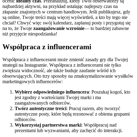
ocenić
idealny czas
. Przeanalizuj, kiedy Twoi obserwatorzy są
najbardziej aktywni, na przykład ustalając najlepszy czas na
złapanie znajomych w centrum handlowym. Jeśli publikujesz, gdy
są online, Twoje treści mają więcej wyświetleń, a kto by tego nie
chciał? Chwyć więc swój kalendarz, zaplanuj posty i przygotuj się
na to, że Twoje
zaangażowanie wzrośnie
— to bardziej zabawne
niż przyjęcie niespodzianka!
Współpraca z influencerami
Współpraca z influencerami może zmienić zasady gry dla Twojej
strategii na Instagramie. Współpraca z influencerami nie tylko
zwiększa widoczność, ale także buduje zaufanie wśród ich
obserwujących. Oto trzy sposoby na zmaksymalizowanie wysiłków
marketingowych influencerów:
Wybierz odpowiedniego influencera
: Poszukaj kogoś, kto
jest zgodny z wartościami Twojej marki i ma
zaangażowanych odbiorców.
Twórz autentyczne treści
: Pracuj razem, aby tworzyć
autentyczne posty, które będą rezonować z obiema grupami
odbiorców.
Wykorzystaj partnerstwa marki
: Współpracuj nad
prezentami lub wyzwaniami, aby zachęcić do interakcji.