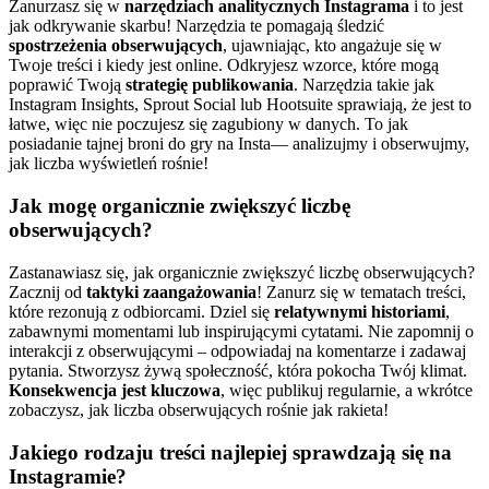
Zanurzasz się w
narzędziach analitycznych Instagrama
i to jest
jak odkrywanie skarbu! Narzędzia te pomagają śledzić
spostrzeżenia obserwujących
, ujawniając, kto angażuje się w
Twoje treści i kiedy jest online. Odkryjesz wzorce, które mogą
poprawić Twoją
strategię publikowania
. Narzędzia takie jak
Instagram Insights, Sprout Social lub Hootsuite sprawiają, że jest to
łatwe, więc nie poczujesz się zagubiony w danych. To jak
posiadanie tajnej broni do gry na Insta— analizujmy i obserwujmy,
jak liczba wyświetleń rośnie!
Jak mogę organicznie zwiększyć liczbę
obserwujących?
Zastanawiasz się, jak organicznie zwiększyć liczbę obserwujących?
Zacznij od
taktyki zaangażowania
! Zanurz się w tematach treści,
które rezonują z odbiorcami. Dziel się
relatywnymi historiami
,
zabawnymi momentami lub inspirującymi cytatami. Nie zapomnij o
interakcji z obserwującymi – odpowiadaj na komentarze i zadawaj
pytania. Stworzysz żywą społeczność, która pokocha Twój klimat.
Konsekwencja jest kluczowa
, więc publikuj regularnie, a wkrótce
zobaczysz, jak liczba obserwujących rośnie jak rakieta!
Jakiego rodzaju treści najlepiej sprawdzają się na
Instagramie?