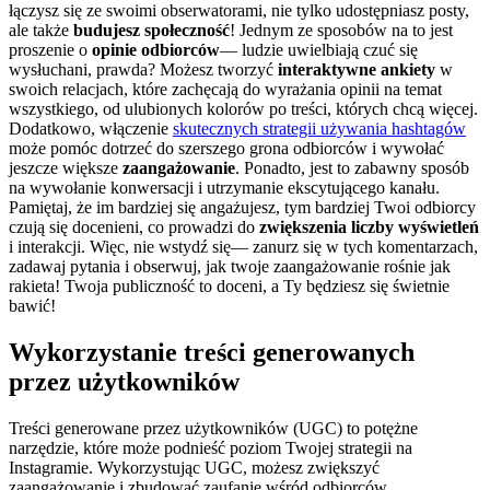
łączysz się ze swoimi obserwatorami, nie tylko udostępniasz posty,
ale także
budujesz społeczność
! Jednym ze sposobów na to jest
proszenie o
opinie odbiorców
— ludzie uwielbiają czuć się
wysłuchani, prawda? Możesz tworzyć
interaktywne ankiety
w
swoich relacjach, które zachęcają do wyrażania opinii na temat
wszystkiego, od ulubionych kolorów po treści, których chcą więcej.
Dodatkowo, włączenie
skutecznych strategii używania hashtagów
może pomóc dotrzeć do szerszego grona odbiorców i wywołać
jeszcze większe
zaangażowanie
. Ponadto, jest to zabawny sposób
na wywołanie konwersacji i utrzymanie ekscytującego kanału.
Pamiętaj, że im bardziej się angażujesz, tym bardziej Twoi odbiorcy
czują się docenieni, co prowadzi do
zwiększenia liczby wyświetleń
i interakcji. Więc, nie wstydź się— zanurz się w tych komentarzach,
zadawaj pytania i obserwuj, jak twoje zaangażowanie rośnie jak
rakieta! Twoja publiczność to doceni, a Ty będziesz się świetnie
bawić!
Wykorzystanie treści generowanych
przez użytkowników
Treści generowane przez użytkowników (UGC) to potężne
narzędzie, które może podnieść poziom Twojej strategii na
Instagramie. Wykorzystując UGC, możesz zwiększyć
zaangażowanie i zbudować zaufanie wśród odbiorców.