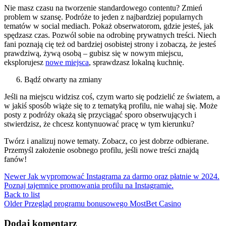
Nie masz czasu na tworzenie standardowego contentu? Zmień
problem w szansę. Podróże to jeden z najbardziej popularnych
tematów w social mediach. Pokaż obserwatorom, gdzie jesteś, jak
spędzasz czas. Pozwól sobie na odrobinę prywatnych treści. Niech
fani poznają cię też od bardziej osobistej strony i zobaczą, że jesteś
prawdziwą, żywą osobą – gubisz się w nowym miejscu,
eksplorujesz
nowe miejsca
, sprawdzasz lokalną kuchnię.
Bądź otwarty na zmiany
Jeśli na miejscu widzisz coś, czym warto się podzielić ze światem, a
w jakiś sposób wiąże się to z tematyką profilu, nie wahaj się. Może
posty z podróży okażą się przyciągać sporo obserwujących i
stwierdzisz, że chcesz kontynuować pracę w tym kierunku?
Twórz i analizuj nowe tematy. Zobacz, co jest dobrze odbierane.
Przemyśl założenie osobnego profilu, jeśli nowe treści znajdą
fanów!
Newer
Jak wypromować Instagrama za darmo oraz płatnie w 2024.
Poznaj tajemnice promowania profilu na Instagramie.
Back to list
Older
Przegląd programu bonusowego MostBet Casino
Dodaj komentarz