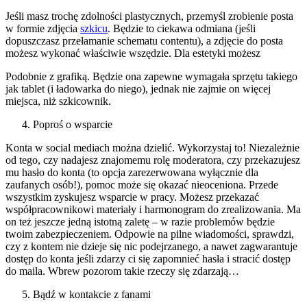
Jeśli masz trochę zdolności plastycznych, przemyśl zrobienie posta
w formie zdjęcia
szkicu
. Będzie to ciekawa odmiana (jeśli
dopuszczasz przełamanie schematu contentu), a zdjęcie do posta
możesz wykonać właściwie wszędzie. Dla estetyki możesz
Podobnie z grafiką. Będzie ona zapewne wymagała sprzętu takiego
jak tablet (i ładowarka do niego), jednak nie zajmie on więcej
miejsca, niż szkicownik.
Poproś o wsparcie
Konta w social mediach można dzielić. Wykorzystaj to! Niezależnie
od tego, czy nadajesz znajomemu rolę moderatora, czy przekazujesz
mu hasło do konta (to opcja zarezerwowana wyłącznie dla
zaufanych osób!), pomoc może się okazać nieoceniona. Przede
wszystkim zyskujesz wsparcie w pracy. Możesz przekazać
współpracownikowi materiały i harmonogram do zrealizowania. Ma
on też jeszcze jedną istotną zaletę – w razie problemów będzie
twoim zabezpieczeniem. Odpowie na pilne wiadomości, sprawdzi,
czy z kontem nie dzieje się nic podejrzanego, a nawet zagwarantuje
dostęp do konta jeśli zdarzy ci się zapomnieć hasła i stracić dostęp
do maila. Wbrew pozorom takie rzeczy się zdarzają…
Bądź w kontakcie z fanami