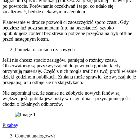
nagrać lub spisać. Publikacją możesz zająć się później – nawet już
po powrocie. Porównanie oczekiwań i tego, co udało się
zrealizować, będzie ciekawym materiałem.
Planowanie w drodze pozwoli ci zaoszczędzić sporo czasu. Gdy
będziesz już poza samolotem (np. na przesiadce), szybko
opublikujesz content bez stresu o potrzebę przejścia na tryb offline
przed następnym lotem.
Pamiętaj o strefach czasowych
Jeśli nie chcesz stracić zasięgów, pamiętaj o różnicy czasu.
Obserwatorzy są przyzwyczajeni do pewnych godzin, kiedy
otrzymują materiały. Część z nich mogła trafić na twój profil właśnie
dzięki godzinom publikacji. Zmiana może sprawić, że zwyczajnie je
przegapią, a to odbije się na statystykach.
Nie zapominaj też, że szanse na zdobycie nowych fanów są
większe, jeśli publikujesz posty w ciągu dnia – przynajmniej jeśli
chodzi o lokalnych odbiorców.
Pixabay
Content analogowy?