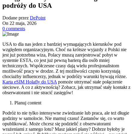
podróży do USA
Dodane przez
DePoint
On 22 maja, 2026
0
comments
USA to dla nas jeden z bardziej wymagających kierunków pod
względem organizacyjnym. Choć na krótsze wyjazdy z Polski nie
jest już potrzebna wiza, Polacy muszą zarejestrować pobyt w
systemie ESTA, co jest już pewną barierą dla osób mniej
technicznych. Współczesne czasy dają wielu profesjonalistom
możliwość pracy w drodze. Z tej możliwości często korzystają
chociażby influencerzy, jednak w podróży warunki bywają różne.
Karta eSIM Holafly do USA
pomoże utrzymać stałe połączenie
sieciowe. A co z aktywnością? Zobacz, jak utrzymać stały kontakt z
obserwatorami i nie stracić zasięgów!
Planuj content
Podróż to nie tylko intensywne zwiedzanie lub praca, ale też długie
godziny w samolocie. Nie marnuj czasu! Zastanów się, co warto
opublikować. Może chcesz się podzielić z obserwatorami
wrażeniami z samego lotu? Masz jakieś plany? Dobrze byłoby je