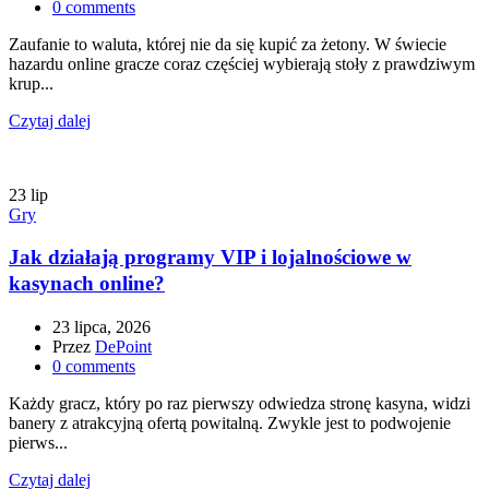
0
comments
Zaufanie to waluta, której nie da się kupić za żetony. W świecie
hazardu online gracze coraz częściej wybierają stoły z prawdziwym
krup...
Czytaj dalej
23
lip
Gry
Jak działają programy VIP i lojalnościowe w
kasynach online?
23 lipca, 2026
Przez
DePoint
0
comments
Każdy gracz, który po raz pierwszy odwiedza stronę kasyna, widzi
banery z atrakcyjną ofertą powitalną. Zwykle jest to podwojenie
pierws...
Czytaj dalej