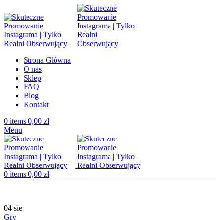
Strona Główna
O nas
Sklep
FAQ
Blog
Kontakt
0
items
0,00
zł
Menu
0
items
0,00
zł
04
sie
Gry