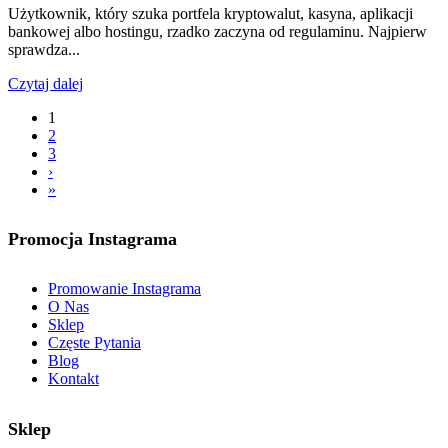
Użytkownik, który szuka portfela kryptowalut, kasyna, aplikacji
bankowej albo hostingu, rzadko zaczyna od regulaminu. Najpierw
sprawdza...
Czytaj dalej
1
2
3
›
»
Promocja Instagrama
Promowanie Instagrama
O Nas
Sklep
Częste Pytania
Blog
Kontakt
Sklep