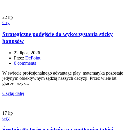
22
lip
Gry
Strategiczne podejście do wykorzystania sticky
bonusów
22 lipca, 2026
Przez
DePoint
0
comments
W świecie profesjonalnego advantage play, matematyka pozostaje
jedynym obiektywnym sędzią naszych decyzji. Przez wiele lat
gracze przyz...
Czytaj dalej
17
lip
Gry
Średnio 65 tysięcy widzów na spotkanie: takiej