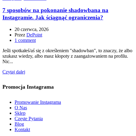
7 sposobów na pokonanie shadowbana na
Instagramie. Jak ściągnąć ograniczenia?
20 czerwca, 2026
Przez
DePoint
1
comment
Jeśli spotkałeś/aś się z określeniem "shadowban", to znaczy, że albo
szukasz wiedzy, albo masz kłopoty z zaangażowaniem na profilu.
Nic...
Czytaj dalej
Promocja Instagrama
Promowanie Instagrama
O Nas
Sklep
Częste Pytania
Blog
Kontakt