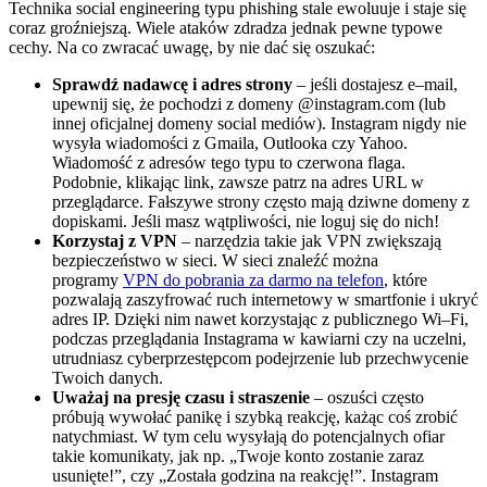
Technika social engineering typu phishing stale ewoluuje i staje się
coraz groźniejszą. Wiele ataków zdradza jednak pewne typowe
cechy. Na co zwracać uwagę, by nie dać się oszukać:
Sprawdź nadawcę i adres strony
– jeśli dostajesz e–mail,
upewnij się, że pochodzi z domeny @instagram.com (lub
innej oficjalnej domeny social mediów). Instagram nigdy nie
wysyła wiadomości z Gmaila, Outlooka czy Yahoo.
Wiadomość z adresów tego typu to czerwona flaga.
Podobnie, klikając link, zawsze patrz na adres URL w
przeglądarce. Fałszywe strony często mają dziwne domeny z
dopiskami. Jeśli masz wątpliwości, nie loguj się do nich!
Korzystaj z VPN
– narzędzia takie jak VPN zwiększają
bezpieczeństwo w sieci. W sieci znaleźć można
programy
VPN do pobrania za darmo na telefon
, które
pozwalają zaszyfrować ruch internetowy w smartfonie i ukryć
adres IP. Dzięki nim nawet korzystając z publicznego Wi–Fi,
podczas przeglądania Instagrama w kawiarni czy na uczelni,
utrudniasz cyberprzestępcom podejrzenie lub przechwycenie
Twoich danych.
Uważaj na presję czasu i straszenie
– oszuści często
próbują wywołać panikę i szybką reakcję, każąc coś zrobić
natychmiast. W tym celu wysyłają do potencjalnych ofiar
takie komunikaty, jak np. „Twoje konto zostanie zaraz
usunięte!”, czy „Została godzina na reakcję!”. Instagram