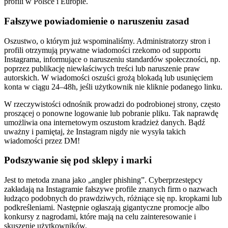
profili w Polsce i Europie.
Fałszywe powiadomienie o naruszeniu zasad
Oszustwo, o którym już wspominaliśmy. Administratorzy stron i
profili otrzymują prywatne wiadomości rzekomo od supportu
Instagrama, informujące o naruszeniu standardów społeczności, np.
poprzez publikację niewłaściwych treści lub naruszenie praw
autorskich. W wiadomości oszuści grożą blokadą lub usunięciem
konta w ciągu 24–48h, jeśli użytkownik nie kliknie podanego linku.
W rzeczywistości odnośnik prowadzi do podrobionej strony, często
proszącej o ponowne logowanie lub pobranie pliku. Tak naprawdę
umożliwia ona internetowym oszustom kradzież danych. Bądź
uważny i pamiętaj, że Instagram nigdy nie wysyła takich
wiadomości przez DM!
Podszywanie się pod sklepy i marki
Jest to metoda znana jako „angler phishing”. Cyberprzestępcy
zakładają na Instagramie fałszywe profile znanych firm o nazwach
łudząco podobnych do prawdziwych, różniące się np. kropkami lub
podkreśleniami. Następnie ogłaszają gigantyczne promocje albo
konkursy z nagrodami, które mają na celu zainteresowanie i
skuszenie użytkowników.