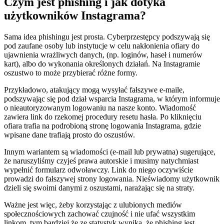
Czym jest phishing i jak dotyka
użytkowników Instagrama?
Sama idea phishingu jest prosta. Cyberprzestępcy podszywają się
pod zaufane osoby lub instytucje w celu nakłonienia ofiary do
ujawnienia wrażliwych danych, (np. loginów, haseł i numerów
kart), albo do wykonania określonych działań. Na Instagramie
oszustwo to może przybierać różne formy.
Przykładowo, atakujący mogą wysyłać fałszywe e-maile,
podszywając się pod dział wsparcia Instagrama, w którym informuje
o nieautoryzowanym logowaniu na nasze konto. Wiadomość
zawiera link do rzekomej procedury resetu hasła. Po kliknięciu
ofiara trafia na podrobioną stronę logowania Instagrama, gdzie
wpisane dane trafiają prosto do oszustów.
Innym wariantem są wiadomości (e-mail lub prywatna) sugerujące,
że naruszyliśmy czyjeś prawa autorskie i musimy natychmiast
wypełnić formularz odwoławczy. Link do niego oczywiście
prowadzi do fałszywej strony logowania. Nieświadomy użytkownik
dzieli się swoimi danymi z oszustami, narażając się na straty.
Ważne jest więc, żeby korzystając z ulubionych mediów
społecznościowych zachować czujność i nie ufać wszystkim
linkom, tym bardziej że ze statystyk wynika, że phishing jest