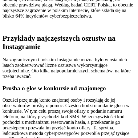
obecnie prawdziwą plagą. Według badań CERT Polska, to obecnie
najczęstsze zagrożenie w polskim Internecie, które składa się na
blisko 64% incydentów cyberbezpieczeństwa.
Przykłady najczęstszych oszustw na
Instagramie
Na zagranicznym i polskim Instagramie można było w ostatnich
latach zaobserwować liczne oszustwa wykorzystujące
socjotechnikę. Oto kilka najpopularniejszych schematów, na które
trzeba uważać:
Prośba o głos w konkursie od znajomego
Oszuści przejmują konto znajomej osoby i rozsyłają do jej
obserwatorów prośby o pomoc. Często chodzi o oddanie głosu w
konkursie. W tym celu proszą swoje ofiary o podanie numeru
telefonu, na który przychodzi kod SMS. W rzeczywistości kod
pochodzi z mechanizmu resetowania hasła, a przekazanie go
przestępcom pozwala im przejąć konto ofiary. Ta sprytna,
łańcuszkowa metoda cyberprzestępców pozwoliła przejąć tysiące