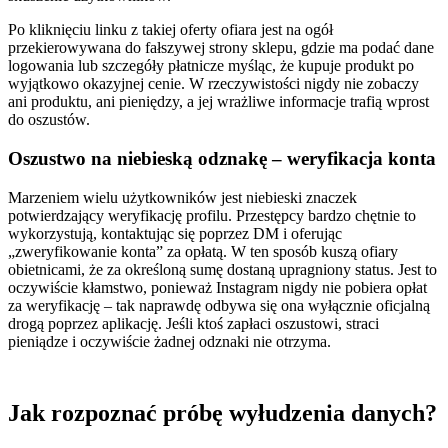
Po kliknięciu linku z takiej oferty ofiara jest na ogół
przekierowywana do fałszywej strony sklepu, gdzie ma podać dane
logowania lub szczegóły płatnicze myśląc, że kupuje produkt po
wyjątkowo okazyjnej cenie. W rzeczywistości nigdy nie zobaczy
ani produktu, ani pieniędzy, a jej wrażliwe informacje trafią wprost
do oszustów.
Oszustwo na niebieską odznakę – weryfikacja konta
Marzeniem wielu użytkowników jest niebieski znaczek
potwierdzający weryfikację profilu. Przestępcy bardzo chętnie to
wykorzystują, kontaktując się poprzez DM i oferując
„zweryfikowanie konta” za opłatą. W ten sposób kuszą ofiary
obietnicami, że za określoną sumę dostaną upragniony status. Jest to
oczywiście kłamstwo, ponieważ Instagram nigdy nie pobiera opłat
za weryfikację – tak naprawdę odbywa się ona wyłącznie oficjalną
drogą poprzez aplikację. Jeśli ktoś zapłaci oszustowi, straci
pieniądze i oczywiście żadnej odznaki nie otrzyma.
Jak rozpoznać próbę wyłudzenia danych?