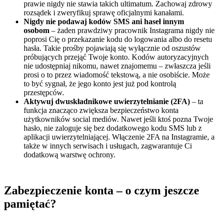
prawie nigdy nie stawia takich ultimatum. Zachowaj zdrowy
rozsądek i zweryfikuj sprawę oficjalnymi kanałami.
Nigdy nie podawaj kodów SMS ani haseł innym
osobom
– żaden prawdziwy pracownik Instagrama nigdy nie
poprosi Cię o przekazanie kodu do logowania albo do resetu
hasła. Takie prośby pojawiają się wyłącznie od oszustów
próbujących przejąć Twoje konto. Kodów autoryzacyjnych
nie udostępniaj nikomu, nawet znajomemu – zwłaszcza jeśli
prosi o to przez wiadomość tekstową, a nie osobiście. Może
to być sygnał, że jego konto jest już pod kontrolą
przestępców.
Aktywuj dwuskładnikowe uwierzytelnianie (2FA)
– ta
funkcja znacząco zwiększa bezpieczeństwo konta
użytkowników social mediów. Nawet jeśli ktoś pozna Twoje
hasło, nie zaloguje się bez dodatkowego kodu SMS lub z
aplikacji uwierzytelniającej. Włączenie 2FA na Instagramie, a
także w innych serwisach i usługach, zagwarantuje Ci
dodatkową warstwę ochrony.
Zabezpieczenie konta – o czym jeszcze
pamiętać?