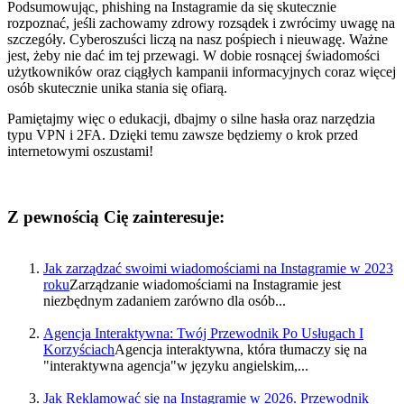
Podsumowując, phishing na Instagramie da się skutecznie
rozpoznać, jeśli zachowamy zdrowy rozsądek i zwrócimy uwagę na
szczegóły. Cyberoszuści liczą na nasz pośpiech i nieuwagę. Ważne
jest, żeby nie dać im tej przewagi. W dobie rosnącej świadomości
użytkowników oraz ciągłych kampanii informacyjnych coraz więcej
osób skutecznie unika stania się ofiarą.
Pamiętajmy więc o edukacji, dbajmy o silne hasła oraz narzędzia
typu VPN i 2FA. Dzięki temu zawsze będziemy o krok przed
internetowymi oszustami!
Z pewnością Cię zainteresuje:
Jak zarządzać swoimi wiadomościami na Instagramie w 2023
roku
Zarządzanie wiadomościami na Instagramie jest
niezbędnym zadaniem zarówno dla osób...
Agencja Interaktywna: Twój Przewodnik Po Usługach I
Korzyściach
Agencja interaktywna, która tłumaczy się na
"interaktywna agencja"w języku angielskim,...
Jak Reklamować się na Instagramie w 2026. Przewodnik