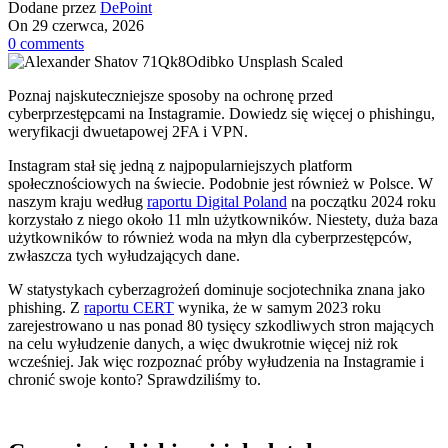
Dodane przez
DePoint
On 29 czerwca, 2026
0
comments
Poznaj najskuteczniejsze sposoby na ochronę przed
cyberprzestępcami na Instagramie. Dowiedz się więcej o phishingu,
weryfikacji dwuetapowej 2FA i VPN.
Instagram stał się jedną z najpopularniejszych platform
społecznościowych na świecie. Podobnie jest również w Polsce. W
naszym kraju według
raportu Digital Poland
na początku 2024 roku
korzystało z niego około 11 mln użytkowników. Niestety, duża baza
użytkowników to również woda na młyn dla cyberprzestępców,
zwłaszcza tych wyłudzających dane.
W statystykach cyberzagrożeń dominuje socjotechnika znana jako
phishing. Z
raportu CERT
wynika, że w samym 2023 roku
zarejestrowano u nas ponad 80 tysięcy szkodliwych stron mających
na celu wyłudzenie danych, a więc dwukrotnie więcej niż rok
wcześniej. Jak więc rozpoznać próby wyłudzenia na Instagramie i
chronić swoje konto? Sprawdziliśmy to.