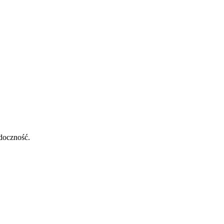
doczność.