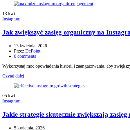
13
kwi
Instagram
Jak zwiększyć zasięg organiczny na Instagra
13 kwietnia, 2026
Przez
DePoint
0
comments
Wykorzystaj moc opowiadania historii i zaangażowania, aby zwiększy
Czytaj dalej
05
kwi
Instagram
Jakie strategie skutecznie zwiększają zasięg
5 kwietnia, 2026