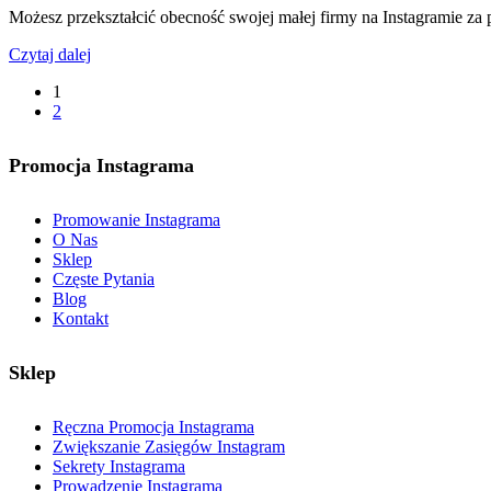
Możesz przekształcić obecność swojej małej firmy na Instagramie za 
Czytaj dalej
1
2
Promocja Instagrama
Promowanie Instagrama
O Nas
Sklep
Częste Pytania
Blog
Kontakt
Sklep
Ręczna Promocja Instagrama
Zwiększanie Zasięgów Instagram
Sekrety Instagrama
Prowadzenie Instagrama