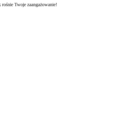
ak rośnie Twoje zaangażowanie!